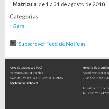
Matrícula:
de 1 a 31 de agosto de 2018
Categorias
Geral
Subscrever Feed de Notícias
Área de Graduação (AG)
Horário de atendi
Instituto Superior Técnico
Atendimento presen
Avenida Rovisco Pais, 1, 1049-001 Lisboa
2ª, 3ª, 5ª e 6ª das 1
ag@tecnico.ulisboa.pt
Atendimento telefó
Tel. +351 218 417 22