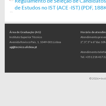
Regulamento de Seleção de Candidatos
de Estudos no IST (ACE -IST) (PDF, 188
Área de Graduação (AG)
Horário de atendi
Instituto Superior Técnico
Atendimento presen
Avenida Rovisco Pais, 1, 1049-001 Lisboa
2ª, 3ª, 5ª e 6ª das 1
ag@tecnico.ulisboa.pt
Atendimento telefó
Tel. +351 218 417 22
© 2026 •
Ins