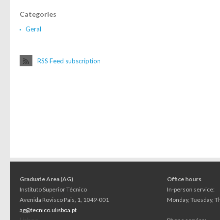
Categories
Geral
RSS Feed subscription
Graduate Area (AG)
Office hours
Instituto Superior Técnico
In-person service:
Avenida Rovisco Pais, 1, 1049-001
Monday, Tuesday, Th
ag@tecnico.ulisboa.pt