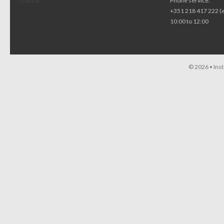
Lisboa
Phone service:
+351 218 417 222 (
10:00 to 12:00
© 2026 •
Ins