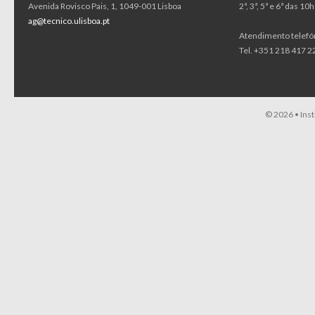
Avenida Rovisco Pais, 1, 1049-001 Lisboa
2ª, 3ª, 5ª e 6ª das 1
ag@tecnico.ulisboa.pt
Atendimento telefó
Tel. +351 218 417 22
© 2026 •
Ins