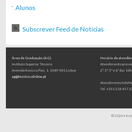
Alunos
Subscrever Feed de Notícias
Área de Graduação (AG)
Horário de atendi
Instituto Superior Técnico
Atendimento presen
Avenida Rovisco Pais, 1, 1049-001 Lisboa
2ª, 3ª, 5ª e 6ª das 1
ag@tecnico.ulisboa.pt
Atendimento telefó
Tel. +351 218 417 22
© 2026 •
Ins