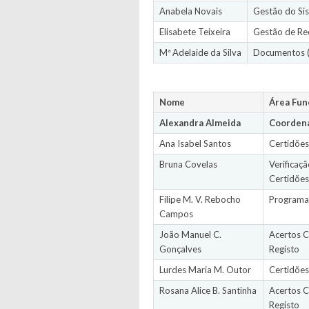
Anabela Novais
Gestão do Sis
Elisabete Teixeira
Gestão de Re
Mª Adelaide da Silva
Documentos (
Nome
Área Fun
Alexandra Almeida
Coordena
Ana Isabel Santos
Certidõe
Bruna Covelas
Verificaç
Certidões
Filipe M. V. Rebocho
Programas
Campos
João Manuel C.
Acertos C
Gonçalves
Registo
Lurdes Maria M. Outor
Certidõe
Rosana Alice B. Santinha
Acertos C
Registo