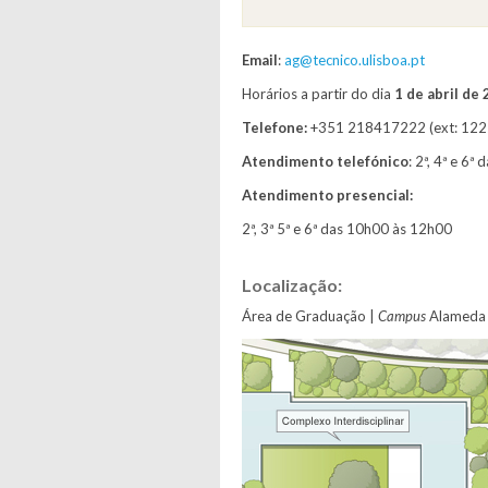
Email
:
ag@tecnico.ulisboa.pt
Horários a partir do dia
1 de abril de
Telefone:
+351 218417222 (ext: 122
Atendimento telefónico
: 2ª, 4ª e 6
Atendimento presencial:
2ª, 3ª 5ª e 6ª das 10h00 às 12h00
Localização:
Área de Graduação |
Campus
Alameda –