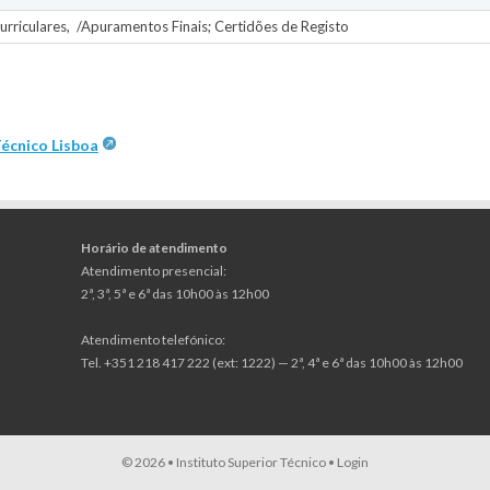
urriculares, /Apuramentos Finais; Certidões de Registo
écnico Lisboa
Horário de atendimento
Atendimento presencial:
2ª, 3ª, 5ª e 6ª das 10h00 às 12h00
Atendimento telefónico:
Tel. +351 218 417 222 (ext: 1222) — 2ª, 4ª e 6ª das 10h00 às 12h00
© 2026 •
Instituto Superior Técnico
•
Login