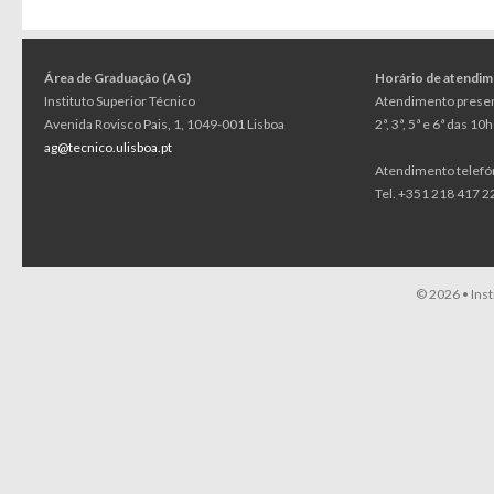
Área de Graduação (AG)
Horário de atendi
Instituto Superior Técnico
Atendimento presen
Avenida Rovisco Pais, 1, 1049-001 Lisboa
2ª, 3ª, 5ª e 6ª das 1
ag@tecnico.ulisboa.pt
Atendimento telefó
Tel. +351 218 417 22
© 2026 •
Ins