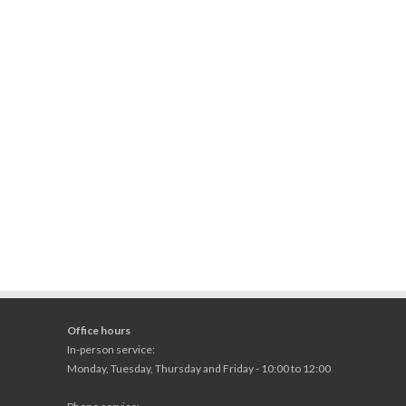
Office hours
In-person service:
Monday, Tuesday, Thursday and Friday - 10:00 to 12:00