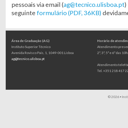
pessoais via email (
ag@tecnico.ulisboa.pt
)
seguinte
formulário (PDF, 36KB)
devidame
Área de Graduação (AG)
Horário de atendi
Instituto Superior Técnico
Atendimento presen
Avenida Rovisco Pais, 1, 1049-001 Lisboa
2ª, 3ª, 5ª e 6ª das 1
ag@tecnico.ulisboa.pt
Atendimento telefó
Tel. +351 218 417 22
© 2026 •
Ins