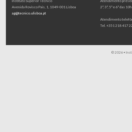
Instituto Superior Técnico
Atendimento presen
Avenida Rovisco Pais, 1, 1049-001 Lisboa
2ª, 3ª, 5ª e 6ª das 1
ag@tecnico.ulisboa.pt
Atendimento telefó
Tel. +351 218 417 22
© 2026 •
Ins