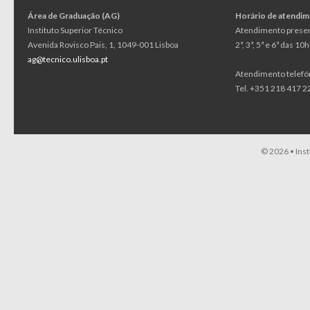
Área de Graduação (AG)
Horário de atendi
Instituto Superior Técnico
Atendimento presen
Avenida Rovisco Pais, 1, 1049-001 Lisboa
2ª, 3ª, 5ª e 6ª das 1
ag@tecnico.ulisboa.pt
Atendimento telefó
Tel. +351 218 417 22
© 2026 •
Ins