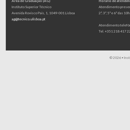
Área de Graduação (AG)
Horário de atendi
Instituto Superior Técnico
Atendimento presen
Avenida Rovisco Pais, 1, 1049-001 Lisboa
2ª, 3ª, 5ª e 6ª das 1
ag@tecnico.ulisboa.pt
Atendimento telefó
Tel. +351 218 417 22
© 2026 •
Ins