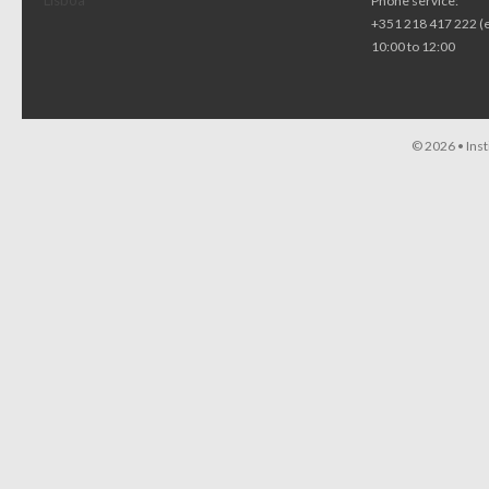
Lisboa
Phone service:
+351 218 417 222 (
10:00 to 12:00
© 2026 •
Ins