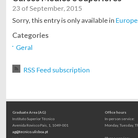
23 of September, 2015
Sorry, this entry is only available in
Europe
Categories
Geral
RSS Feed subscription
Graduate Area (AG)
Office hours
Instituto Superior Técnico
In-person service:
Avenida Rovisco Pais, 1, 1049-001
Monday, Tuesday, Th
ag@tecnico.ulisboa.pt