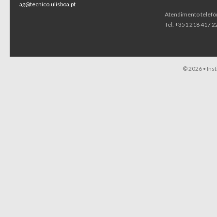
ag@tecnico.ulisboa.pt
Atendimento telefó
Tel. +351 218 417 22
© 2026 •
Ins