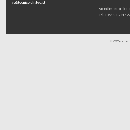
ag@tecnico.ulisboa.pt
Atendimento telefó
Tel. +351 218 417 22
© 2026 •
Ins