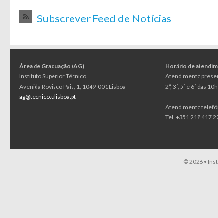
Subscrever Feed de Notícias
Área de Graduação (AG)
Horário de atendi
Instituto Superior Técnico
Atendimento presen
Avenida Rovisco Pais, 1, 1049-001 Lisboa
2ª, 3ª, 5ª e 6ª das 1
ag@tecnico.ulisboa.pt
Atendimento telefó
Tel. +351 218 417 22
© 2026 •
Ins