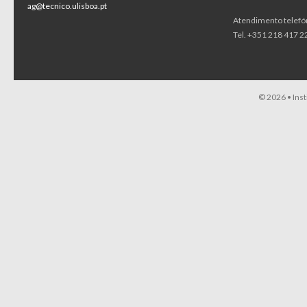
ag@tecnico.ulisboa.pt
Atendimento telefó
Tel. +351 218 417 22
© 2026 •
Ins