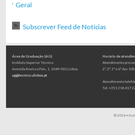
Geral
Subscrever Feed de Notícias
Área de Graduação (AG)
Horário de atendi
Instituto Superior Técnico
Atendimento presen
Avenida Rovisco Pais, 1, 1049-001 Lisboa
2ª, 3ª, 5ª e 6ª das 1
ag@tecnico.ulisboa.pt
Atendimento telefó
Tel. +351 218 417 22
© 2026 •
Ins