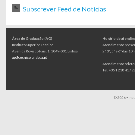
Subscrever Feed de Notícias
Área de Graduação (AG)
Horário de atendi
Instituto Superior Técnico
Atendimento presen
Avenida Rovisco Pais, 1, 1049-001 Lisboa
2ª, 3ª, 5ª e 6ª das 1
ag@tecnico.ulisboa.pt
Atendimento telefó
Tel. +351 218 417 22
© 2026 •
Ins