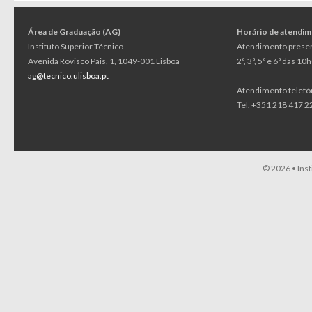
Área de Graduação (AG)
Horário de atendi
Instituto Superior Técnico
Atendimento presen
Avenida Rovisco Pais, 1, 1049-001 Lisboa
2ª, 3ª, 5ª e 6ª das 1
ag@tecnico.ulisboa.pt
Atendimento telefó
Tel. +351 218 417 22
© 2026 •
Ins