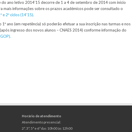
re do ano letivo 2014’15 decorre de 1 a 4 de setembro de 2014 com início
ra mais informações sobre os prazos académicos pode ser consultado o
e 2º ciclos (14’15)
.
 1º ano (em repetência) só poderão efetuar a sua inscrição nas turmas e nos
o (após ingresso dos novos alunos – CNAES 2014) conforme informação do
(GOP).
Horário de atendimento
Atendimento presencial:
2ª, 3ª, 5ª e 6ª das 10h00 às 12h00