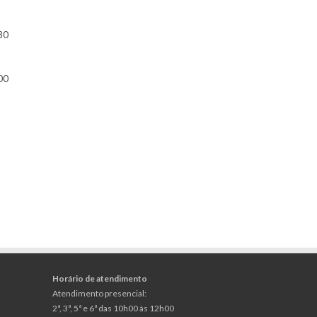
30
00
Horário de atendimento
Atendimento presencial:
2ª, 3ª, 5ª e 6ª das 10h00 às 12h00