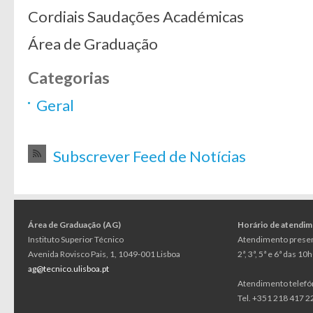
Cordiais Saudações Académicas
Área de Graduação
Categorias
Geral
Subscrever Feed de Notícias
Área de Graduação (AG)
Horário de atendi
Instituto Superior Técnico
Atendimento presen
Avenida Rovisco Pais, 1, 1049-001 Lisboa
2ª, 3ª, 5ª e 6ª das 1
ag@tecnico.ulisboa.pt
Atendimento telefó
Tel. +351 218 417 22