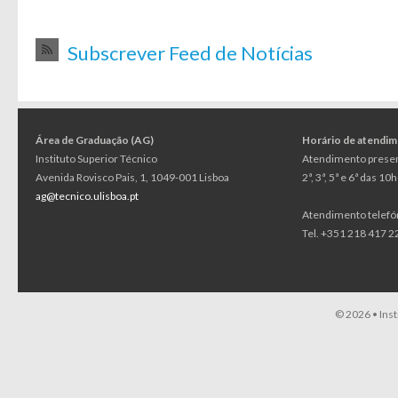
Subscrever Feed de Notícias
Área de Graduação (AG)
Horário de atendi
Instituto Superior Técnico
Atendimento presen
Avenida Rovisco Pais, 1, 1049-001 Lisboa
2ª, 3ª, 5ª e 6ª das 1
ag@tecnico.ulisboa.pt
Atendimento telefó
Tel. +351 218 417 22
© 2026 •
Ins