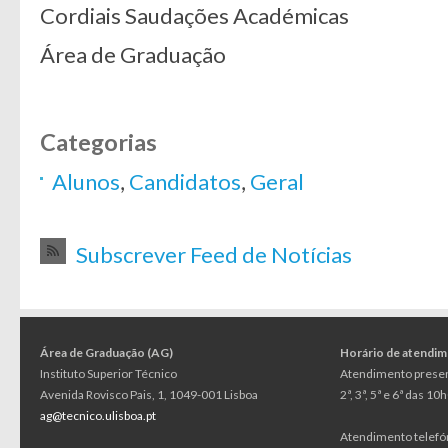
Cordiais Saudações Académicas
Área de Graduação
Categorias
Alunos
,
Candidatos
,
Geral
Subscrever Feed de Notícias
Área de Graduação (AG)
Horário de atendi
Instituto Superior Técnico
Atendimento presen
Avenida Rovisco Pais, 1, 1049-001 Lisboa
2ª, 3ª, 5ª e 6ª das 1
ag@tecnico.ulisboa.pt
Atendimento telefó