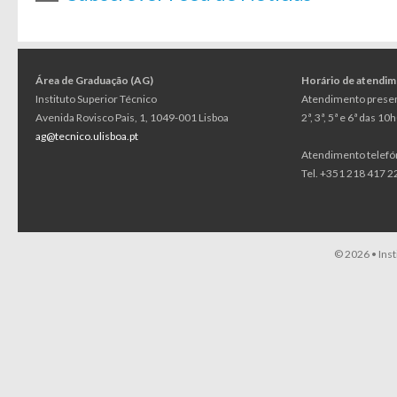
Área de Graduação (AG)
Horário de atendi
Instituto Superior Técnico
Atendimento presen
Avenida Rovisco Pais, 1, 1049-001 Lisboa
2ª, 3ª, 5ª e 6ª das 1
ag@tecnico.ulisboa.pt
Atendimento telefó
Tel. +351 218 417 22
© 2026 •
Ins