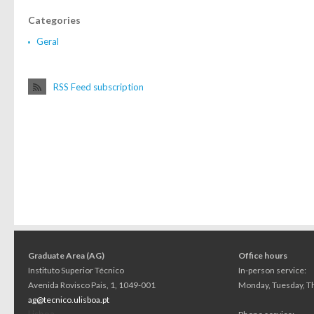
Categories
Geral
RSS Feed subscription
Graduate Area (AG)
Office hours
Instituto Superior Técnico
In-person service:
Avenida Rovisco Pais, 1, 1049-001
Monday, Tuesday, Th
ag@tecnico.ulisboa.pt