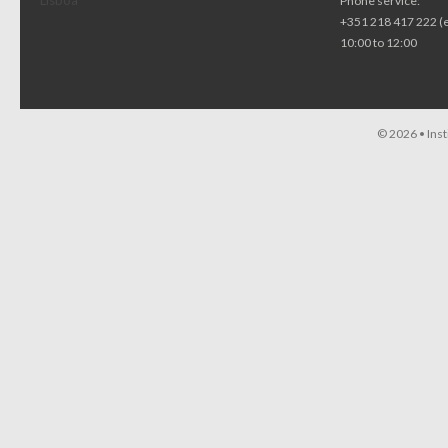
Lisboa
Phone service:
+351 218 417 222 (
10:00 to 12:00
© 2026 •
Ins