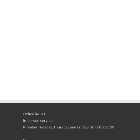
Office hours
In-person service:
Monday, Tuesday, Thursday and Friday - 10:00 to 12:00