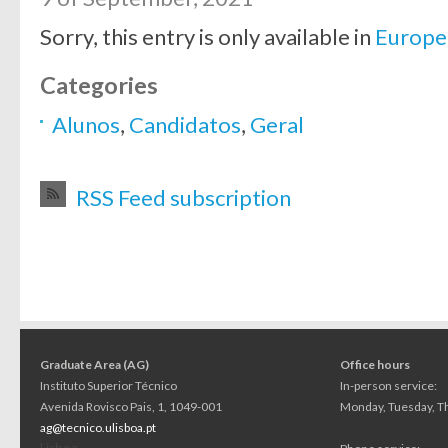
Sorry, this entry is only available in
Europe
Categories
Alunos
,
Candidatos
,
Geral
RSS Feed subscription
Graduate Area (AG)
Office hours
Instituto Superior Técnico
In-person service:
Avenida Rovisco Pais, 1, 1049-001
Monday, Tuesday, Th
ag@tecnico.ulisboa.pt