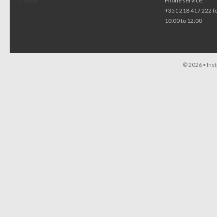
Lisboa
Phone service:
+351 218 417 222 (
10:00 to 12:00
© 2026 •
Ins