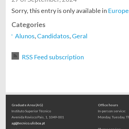
Sorry, this entry is only available in
Europe
Categories
Alunos
,
Candidatos
,
Geral
RSS Feed subscription
Graduate Area (AG)
Office hours
Instituto Superior Técnico
In-person service:
Avenida Rovisco Pais, 1, 1049-001
Monday, Tuesday, Th
ag@tecnico.ulisboa.pt