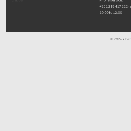
Lisboa
Phone service:
+351 218 417 222 (
10:00 to 12:00
© 2026 •
Ins