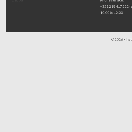
Lisboa
Phone service:
+351 218 417 222 (
10:00 to 12:00
© 2026 •
Ins