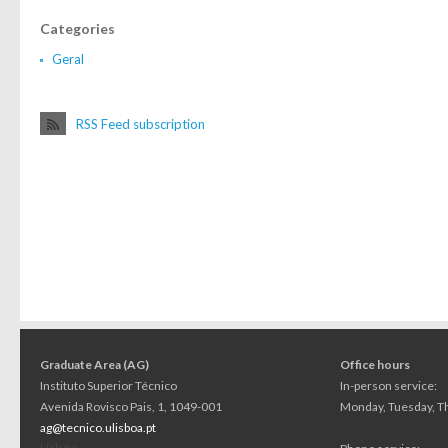
Categories
Geral
RSS Feed subscription
Graduate Area (AG)
Office hours
Instituto Superior Técnico
In-person service:
Avenida Rovisco Pais, 1, 1049-001
Monday, Tuesday, Th
ag@tecnico.ulisboa.pt