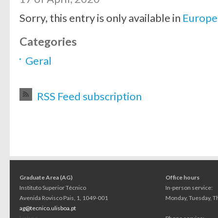
Sorry, this entry is only available in
Europe
Categories
Geral
RSS Feed subscription
Graduate Area (AG)
Office hours
Instituto Superior Técnico
In-person service:
Avenida Rovisco Pais, 1, 1049-001
Monday, Tuesday, Th
ag@tecnico.ulisboa.pt