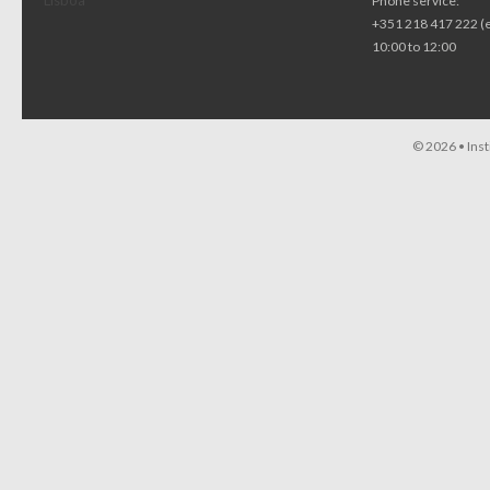
Lisboa
Phone service:
+351 218 417 222 (
10:00 to 12:00
© 2026 •
Ins