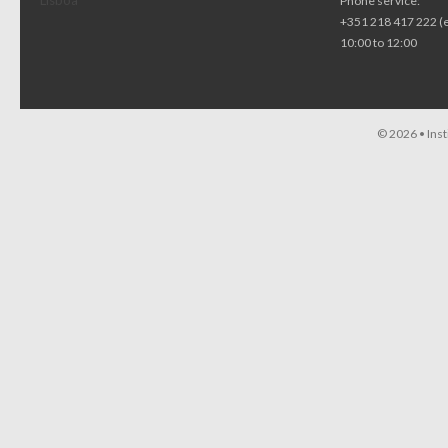
Lisboa
Phone service:
+351 218 417 222 (
10:00 to 12:00
© 2026 •
Ins