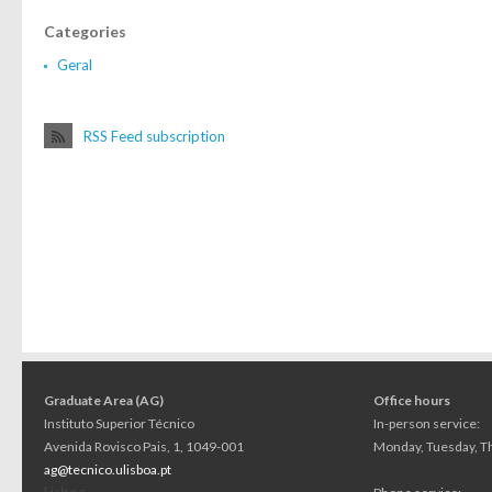
Categories
Geral
RSS Feed subscription
Graduate Area (AG)
Office hours
Instituto Superior Técnico
In-person service:
Avenida Rovisco Pais, 1, 1049-001
Monday, Tuesday, Th
ag@tecnico.ulisboa.pt