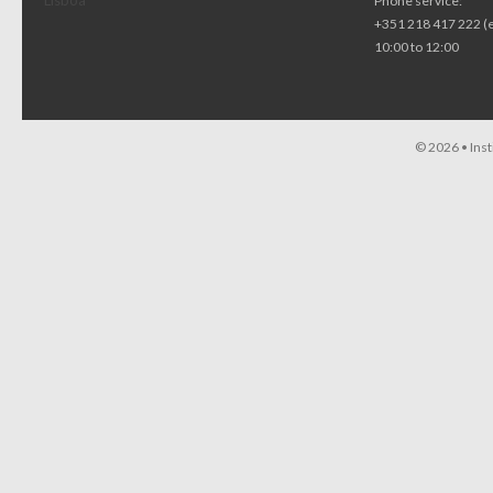
Lisboa
Phone service:
+351 218 417 222 (
10:00 to 12:00
© 2026 •
Ins