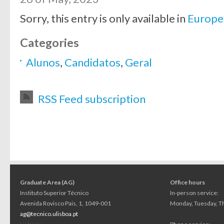
Sorry, this entry is only available in
Europe
Categories
Alunos
,
Candidatos
,
Geral
RSS Feed subscription
Graduate Area (AG)
Office hours
Instituto Superior Técnico
In-person service:
Avenida Rovisco Pais, 1, 1049-001
Monday, Tuesday, Th
ag@tecnico.ulisboa.pt