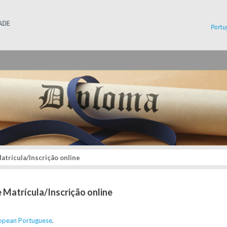
Instituto Superior Técnico
Portu
trícula/Inscrição online
 Matrícula/Inscrição online
opean Portuguese
.