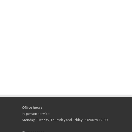
Office hours
In-person service:
Monday, Tuesday, Thursday and Friday - 10:00 to 12:00