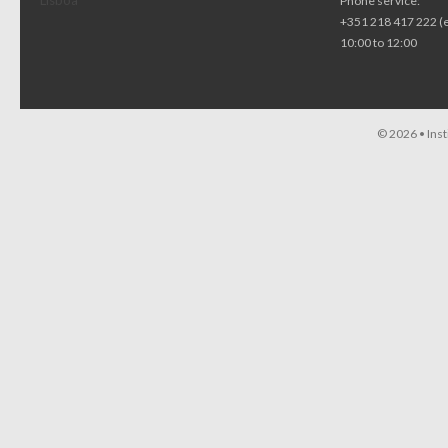
Lisboa
Phone service:
+351 218 417 222 (
10:00 to 12:00
© 2026 •
Ins