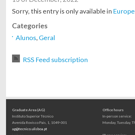
Sorry, this entry is only available in
Europe
Categories
Alunos
,
Geral
RSS Feed subscription
Graduate Area (AG)
Office hours
Instituto Superior Técnico
In-person service:
Avenida Rovisco Pais, 1, 1049-001
Monday, Tuesday, Th
ag@tecnico.ulisboa.pt