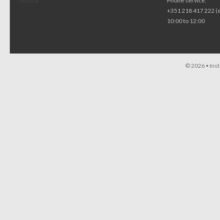
Lisboa
Phone service:
+351 218 417 222 (
10:00 to 12:00
© 2026 •
Ins