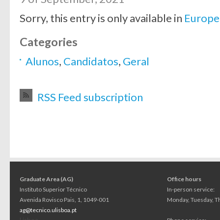
Sorry, this entry is only available in
Europe
Categories
Alunos
,
Candidatos
,
Geral
RSS Feed subscription
Graduate Area (AG)
Office hours
Instituto Superior Técnico
In-person service:
Avenida Rovisco Pais, 1, 1049-001
Monday, Tuesday, Th
ag@tecnico.ulisboa.pt