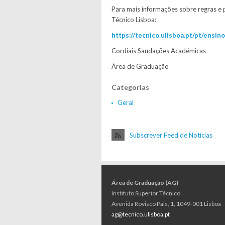
Para mais informações sobre regras e 
Técnico Lisboa:
https://tecnico.ulisboa.pt/pt/ensi
Cordiais Saudações Académicas
Área de Graduação
Categorias
Geral
Subscrever Feed de Notícias
Área de Graduação (AG)
Instituto Superior Técnico
Avenida Rovisco Pais, 1, 1049-001 Lisboa
ag@tecnico.ulisboa.pt