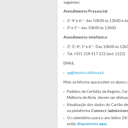
seguintes:
Atendimento Presencial
2ª, 4ª e 6ª – das 10h00 às 12h00 e 
3ª e 5ª – das 10h00 às 12h00.
Atendimento telefónico
2ª, 3ª, 4ª, 5ª e 6ª – Das 10h00 às 12h
Tel. +351 218 417 222 (ext: 1222)
EMAIL
ag@tecnico.ulisboa.pt
Mais se informa que podem os alunos 
Pedidos de Certidão de Registo, Cer
Melhoria de Nota devem ser efetua
Atualização dos dados do Cartão de
na plataforma
Connect /admission
Os calendários para o ano letivo 24
estão
disponíveis aqui
.