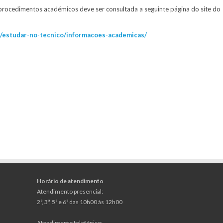
procedimentos académicos deve ser consultada a seguinte página do site do
no/estudar-no-tecnico/informacoes-academicas/
Horário de atendimento
Atendimento presencial:
2ª, 3ª, 5ª e 6ª das 10h00 às 12h00
Atendimento telefónico: