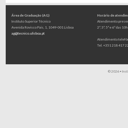
Área de Graduação (AG)
Horário de atendi
Instituto Superior Técnico
Atendimento presen
Avenida Rovisco Pais, 1, 1049-001 Lisboa
2ª, 3ª, 5ª e 6ª das 1
ag@tecnico.ulisboa.pt
Atendimento telefó
Tel. +351 218 417 22
© 2026 •
Ins