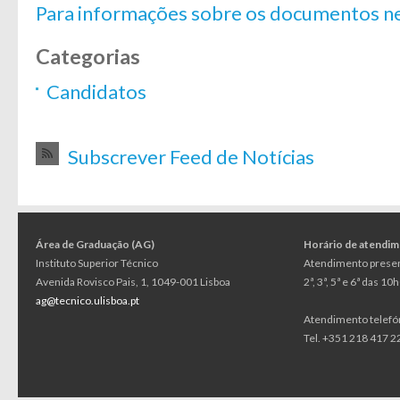
Para informações sobre os documentos n
Categorias
Candidatos
Subscrever Feed de Notícias
Área de Graduação (AG)
Horário de atendi
Instituto Superior Técnico
Atendimento presen
Avenida Rovisco Pais, 1, 1049-001 Lisboa
2ª, 3ª, 5ª e 6ª das 1
ag@tecnico.ulisboa.pt
Atendimento telefó
Tel. +351 218 417 22