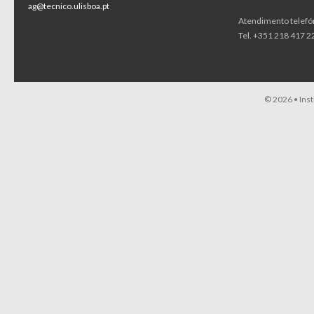
ag@tecnico.ulisboa.pt
Atendimento telefó
Tel. +351 218 417 22
© 2026 •
Ins