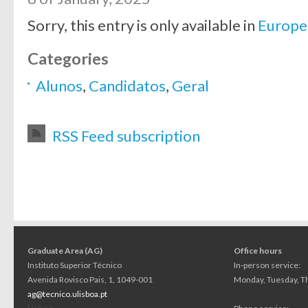
Sorry, this entry is only available in
Europe
Categories
Alunos
,
Candidatos
,
Geral
RSS Feed subscription
Graduate Area (AG)
Office hours
Instituto Superior Técnico
In-person service:
Avenida Rovisco Pais, 1, 1049-001
Monday, Tuesday, Th
ag@tecnico.ulisboa.pt