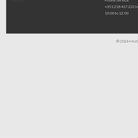
Lisboa
Phone service:
+351 218 417 222 (
10:00 to 12:00
© 2026 •
Ins