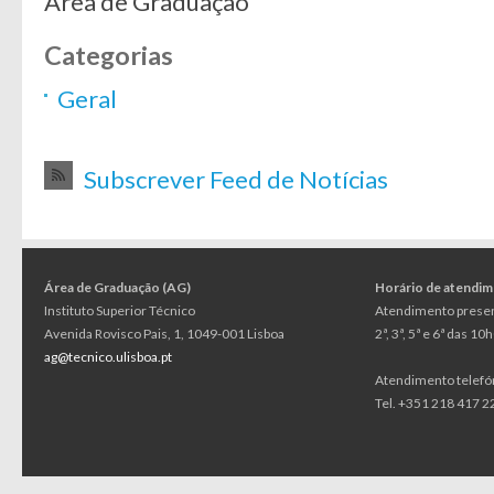
Área de Graduação
Categorias
Geral
Subscrever Feed de Notícias
Área de Graduação (AG)
Horário de atendi
Instituto Superior Técnico
Atendimento presen
Avenida Rovisco Pais, 1, 1049-001 Lisboa
2ª, 3ª, 5ª e 6ª das 1
ag@tecnico.ulisboa.pt
Atendimento telefó
Tel. +351 218 417 22