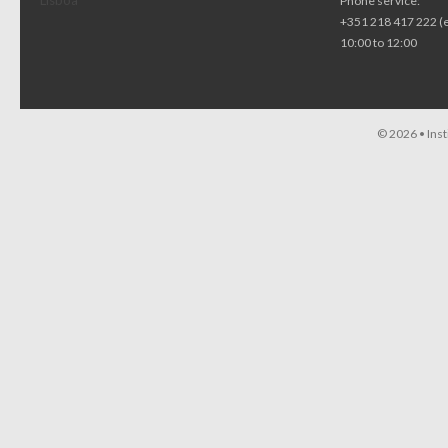
Lisboa
Phone service:
+351 218 417 222 (
10:00 to 12:00
© 2026 •
Ins