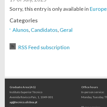
Sorry, this entry is only available in
Europe
Categories
Alunos
,
Candidatos
,
Geral
RSS Feed subscription
Graduate Area (AG)
Office hours
Instituto Superior Técnico
In-person service:
Avenida Rovisco Pais, 1, 1049-001
Monday, Tuesday, Th
ag@tecnico.ulisboa.pt