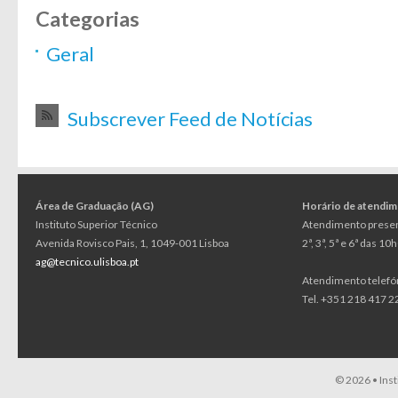
Categorias
Geral
Subscrever Feed de Notícias
Área de Graduação (AG)
Horário de atendi
Instituto Superior Técnico
Atendimento presen
Avenida Rovisco Pais, 1, 1049-001 Lisboa
2ª, 3ª, 5ª e 6ª das 1
ag@tecnico.ulisboa.pt
Atendimento telefó
Tel. +351 218 417 22
© 2026 •
Ins